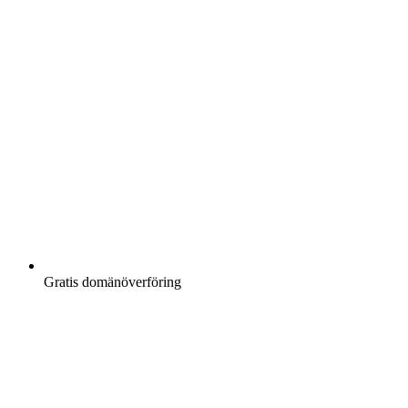
Gratis
domänöverföring