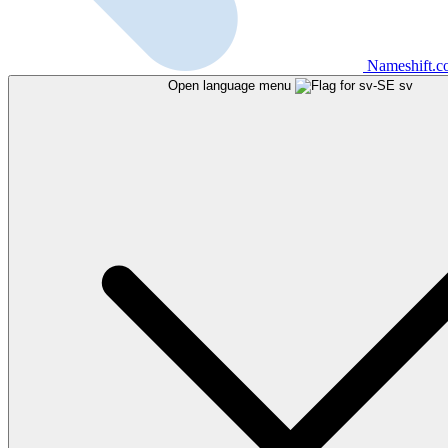
Nameshift.
Open language menu
sv