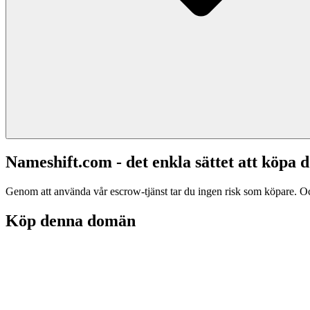
Nameshift.com - det enkla sättet att köp
Genom att använda vår escrow-tjänst tar du ingen risk som köpare. Och d
Köp denna domän